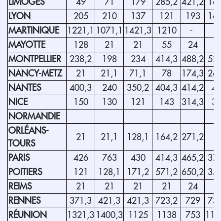
LIMOGES
49
71
179
285,2
421,2
164
LYON
205
210
137
121
193
164
MARTINIQUE
1221,1
1071,1
1421,3
1210
-
MAYOTTE
128
21
21
55
24
1
MONTPELLIER
238,2
198
234
414,3
488,2
521
NANCY-METZ
21
21,1
71,1
78
174,3
264
NANTES
400,3
240
350,2
404,3
414,2
4
NICE
150
130
121
143
314,3
3
NORMANDIE
ORLÉANS-
21
21,1
128,1
164,2
271,2
7
TOURS
PARIS
426
763
430
414,3
465,2
374
POITIERS
121
128,1
171,2
571,2
650,2
359
REIMS
21
21
21
21
24
2
RENNES
371,3
421,3
421,3
723,2
729
739
RÉUNION
1321,3
1400,3
1125
1138
753
116