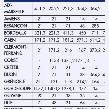
AIX-
411,2
205,2
221,3
354,3
364,2
1
MARSEILLE
AMIENS
21
21
21
14
14
6
BESANÇON
21
21
71
48
285
8
BORDEAUX
321,3
221,3
411,3
450
711
707
CAEN
171,2
171,2
181,2
571,3
614,2
454
CLERMONT-
21
171,2
216
167
378,2
264
FERRAND
CORSE
-
1138
1371,2
1771,3
-
CRÉTEIL
21
21
21
14
14
1
DIJON
21
71
31
38
364,3
414
GRENOBLE
21,1
121
118
214,2
164
4
GUADELOUPE
1172,1
1400,3
1278,1
377
34
GUYANE
90
21
38
35
14
3
LILLE
71
48
21
64
14
6