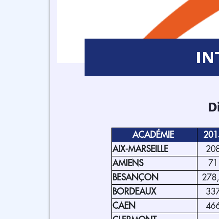
IN
D
ACADÉMIE
201
AIX-MARSEILLE
20
AMIENS
71
BESANÇON
278
BORDEAUX
33
CAEN
46