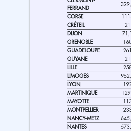
CLERMONT-
329
FERRAND
CORSE
111
CRÉTEIL
21
DIJON
71,
GRENOBLE
16
GUADELOUPE
26
GUYANE
21
LILLE
25
LIMOGES
952
LYON
19
MARTINIQUE
129
MAYOTTE
11
MONTPELLIER
23
NANCY-METZ
645
NANTES
573