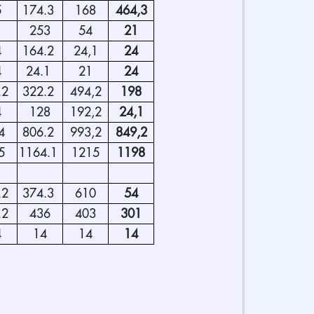
5
174.3
168
464,3
253
54
21
4
164.2
24,1
24
4
24.1
21
24
.2
322.2
494,2
198
4
128
192,2
24,1
4
806.2
993,2
849,2
5
1164.1
1215
1198
1
.2
374.3
610
54
.2
436
403
301
4
14
14
14