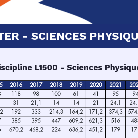
TER - SCIENCES PHYSIQ
iscipline L1500 - Sciences Physiqu
5
2016
2017
2018
2019
2020
2021
20
8
118
98
100
61
41
95
9
31
21,1
14
14
21
24,1
24
,2
192
333
214,3
164,2
171,2
374,3
574
7
385
395
447
609,2
621,3
516
48
6
670,2
468,2
224
636,2
451,2
179
17