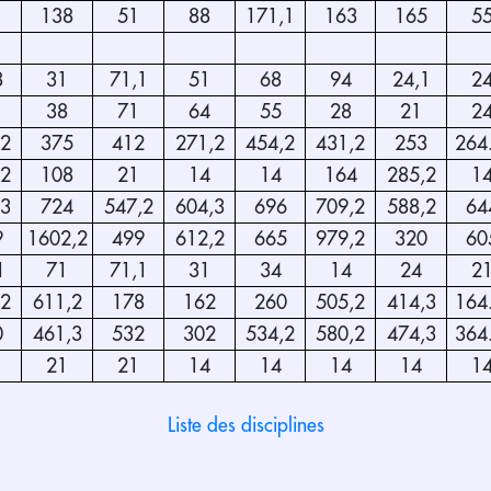
138
51
88
171,1
163
165
5
8
31
71,1
51
68
94
24,1
2
38
71
64
55
28
21
2
,2
375
412
271,2
454,2
431,2
253
264
,2
108
21
14
14
164
285,2
1
,3
724
547,2
604,3
696
709,2
588,2
64
9
1602,2
499
612,2
665
979,2
320
60
1
71
71,1
31
34
14
24
2
,2
611,2
178
162
260
505,2
414,3
164
0
461,3
532
302
534,2
580,2
474,3
364
21
21
14
14
14
14
1
Liste des disciplines