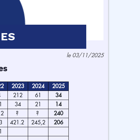
UES
le 03/11/2025
es
22
2023
2024
2025
4
212
61
34
.1
34
21
14
.2
?
?
240
3
421.2
245,2
206
1