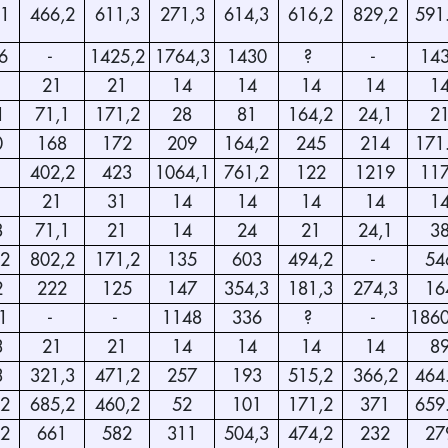
,1
466,2
611,3
271,3
614,3
616,2
829,2
591
6
-
1425,2
1764,3
1430
?
-
14
21
21
14
14
14
14
1
1
71,1
171,2
28
81
164,2
24,1
2
0
168
172
209
164,2
245
214
171
1
402,2
423
1064,1
761,2
122
1219
11
21
31
14
14
14
14
1
8
71,1
21
14
24
21
24,1
3
,2
802,2
171,2
135
603
494,2
-
54
2
222
125
147
354,3
181,3
274,3
16
1
-
-
1148
336
?
-
186
3
21
21
14
14
14
14
8
3
321,3
471,2
257
193
515,2
366,2
464
,2
685,2
460,2
52
101
171,2
371
659
,2
661
582
311
504,3
474,2
232
27