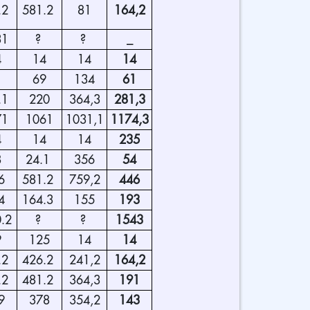
.2
581.2
81
164,2
31
?
?
_
4
14
14
14
1
69
134
61
.1
220
364,3
281,3
71
1061
1031,1
1174,3
4
14
14
235
8
24.1
356
54
6
581.2
759,2
446
4
164.3
155
193
0.2
?
?
1543
9
125
14
14
.2
426.2
241,2
164,2
.2
481.2
364,3
191
9
378
354,2
143