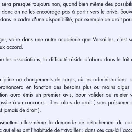
e sera presque toujours non, quand bien même des possibil
, donc on ne les encourage pas à partir vers le privé. Souve
 dans le cadre d'une disponibilité, par exemple de droit pour s
ger, voire dans une autre académie que Versailles, c'est souv
ieux accord.
 ou les associations, la difficulté réside d'abord dans le fai
ipline ou changements de corps, où les administrations d'
prononcera en fonction des besoins plus ou moins aigus
ction aura émis un premier avis, pour valider ou rejeter 
site à un concours : il est alors de droit ( sans présumer de
t jamais de droit ).
ransmettent elles-même la demande de détachement du can
 qui elles ont l'habitude de travailler ; dans ces cas-là l'acc