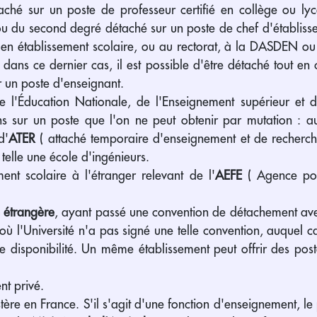
aché sur un poste de professeur certifié en collège ou ly
u du second degré détaché sur un poste de chef d'établiss
f en établissement scolaire, ou au rectorat, à la DASDEN ou 
 dans ce dernier cas, il est possible d'être détaché tout en
r un poste d'enseignant.
e l'Éducation Nationale, de l'Enseignement supérieur et
ons sur un poste que l'on ne peut obtenir par mutation : 
d'
ATER
( attaché temporaire d'enseignement et de recherch
, telle une école d'ingénieurs.
ent scolaire à l'étranger relevant de l'
AEFE
( Agence pou
é étrangère
, ayant passé une convention de détachement a
ù l'Université n'a pas signé une telle convention, auquel c
 disponibilité. Un même établissement peut offrir des post
nt privé.
tère en France. S'il s'agit d'une fonction d'enseignement, l