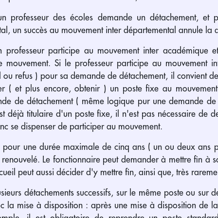
 un professeur des écoles demande un détachement, et 
al, un succès au mouvement inter départemental annule la
 professeur participe au mouvement inter académique et 
le mouvement. Si le professeur participe au mouvement 
rd ou refus ) pour sa demande de détachement, il convient
( et plus encore, obtenir ) un poste fixe au mouvement 
de de détachement ( même logique pur une demande de di
 est déjà titulaire d'un poste fixe, il n'est pas nécessaire d
onc se dispenser de participer au mouvement.
é pour une durée maximale de cinq ans ( un ou deux ans 
tre renouvelé. Le fonctionnaire peut demander à mettre fin à
cueil peut aussi décider d'y mettre fin, ainsi que, très raremen
lusieurs détachements successifs, sur le même poste ou sur des
ec la mise à disposition : après une mise à disposition de l
mple, il est obligatoire de reprendre un poste standa