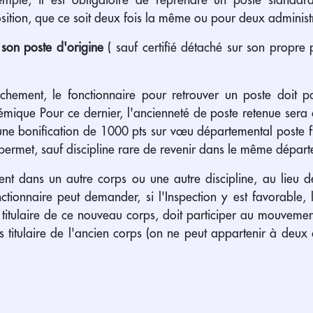
ition, que ce soit deux fois la même ou pour deux administra
son poste d'origine
( sauf certifié détaché sur son propre 
tachement, le fonctionnaire pour retrouver un poste doit p
mique Pour ce dernier, l'ancienneté de poste retenue sera
 une bonification de 1000 pts sur vœu départemental poste 
 permet, sauf discipline rare de revenir dans le même dépar
ment dans un autre corps ou une autre discipline, au lieu 
onctionnaire peut demander, si l'Inspection y est favorable,
t titulaire de ce nouveau corps, doit participer au mouveme
plus titulaire de l'ancien corps (on ne peut appartenir à deu