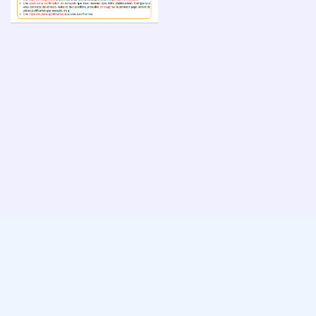
Espace administrateur
Directrice de publication : Mme
SNALC
Angélique ADAMIK
Association déclarée - Syndicat de
Hébergement : OVH
salariés
Conception : Charly Piva
N°SIREN 784 312 282