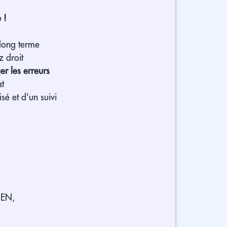
 !
 long terme
z droit
ger les erreurs
at
é et d'un suivi
-EN,