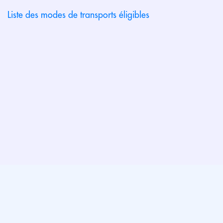
Liste des modes de transports éligibles
Espace administrateur
Directrice de publication : Mme
SNALC
Angélique ADAMIK
Association déclarée - Syndicat de